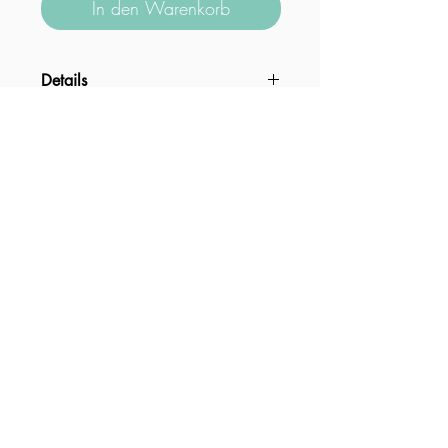
In den Warenkorb
Details
Lässig geschnittener Yoga Sweater mit
schönem Nahtverlauf und 3/4 Arm. Der
weiche Sweaterstoff aus 100%
Größenberater
biologischer Baumwolle fühlt sich
fantastisch an und macht dieses Yoga
Sweatshirt zu einem absoluten
Datenschutz
Kontakt
Impressum
Lieblingsteil.
AGB
Partner Login
Versand & Retouren
Zahlungsmethoden
DHL Retourenschein