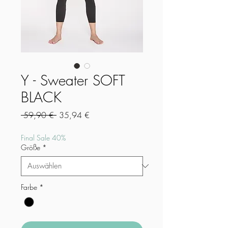
Y - Sweater SOFT
BLACK
Standardpreis
Sale-
 59,90 € 
35,94 €
Preis
Final Sale 40%
Größe
*
Farbe
*