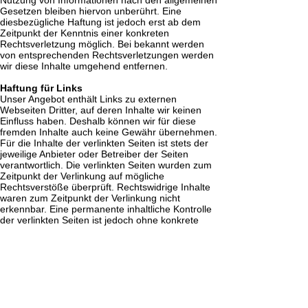
Gesetzen bleiben hiervon unberührt. Eine
diesbezügliche Haftung ist jedoch erst ab dem
Zeitpunkt der Kenntnis einer konkreten
Rechtsverletzung möglich. Bei bekannt werden
von entsprechenden Rechtsverletzungen werden
wir diese Inhalte umgehend entfernen.
Haftung für Links
Unser Angebot enthält Links zu externen
Webseiten Dritter, auf deren Inhalte wir keinen
Einfluss haben. Deshalb können wir für diese
fremden Inhalte auch keine Gewähr übernehmen.
Für die Inhalte der verlinkten Seiten ist stets der
jeweilige Anbieter oder Betreiber der Seiten
verantwortlich. Die verlinkten Seiten wurden zum
Zeitpunkt der Verlinkung auf mögliche
Rechtsverstöße überprüft. Rechtswidrige Inhalte
waren zum Zeitpunkt der Verlinkung nicht
erkennbar. Eine permanente inhaltliche Kontrolle
der verlinkten Seiten ist jedoch ohne konkrete
Anhaltspunkte einer Rechtsverletzung nicht
zumutbar. Bei bekannt werden von
Rechtsverletzungen werden wir derartige Links
umgehend entfernen.
Urheberrecht
Die Betreiber der Seiten sind bemüht, stets die
Urheberrechte anderer zu beachten bzw. auf