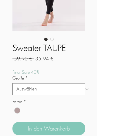
Sweater TAUPE
Standardpreis
Sale-
 59,90 € 
35,94 €
Preis
Final Sale 40%
Größe
*
Farbe
*
In den Warenkorb