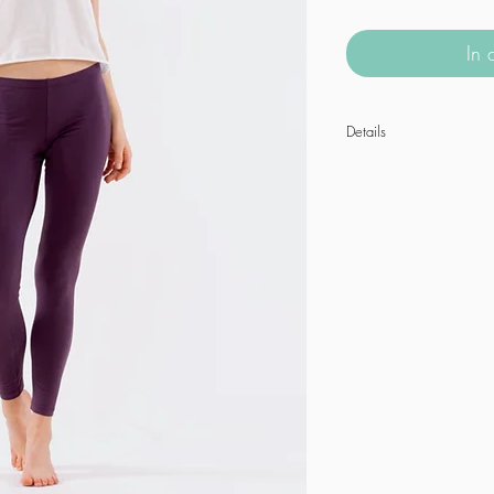
In
Details
Das kurze Yoga Shirt a
Biobaumwolle sorgt fü
üben. Die offenkantige 
Look. Das Shirt trägt 
Jumpsuits.