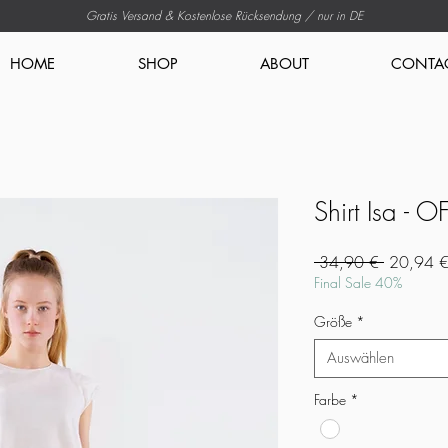
Gratis Versand & Kostenlose Rücksendung
/ nur in DE
HOME
SHOP
ABOUT
CONTA
Shirt Isa - 
Standardp
 34,90 € 
20,94 
Final Sale 40%
Größe
*
Auswählen
Farbe
*